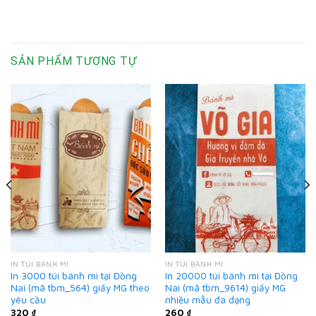
SẢN PHẨM TƯƠNG TỰ
IN TÚI BÁNH MÌ
IN TÚI BÁNH MÌ
In 3000 túi bánh mì tại Đồng
In 20000 túi bánh mì tại Đồng
Nai (mã tbm_564) giấy MG theo
Nai (mã tbm_9614) giấy MG
yêu cầu
nhiều mẫu đa dạng
320
₫
260
₫