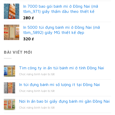
In 7000 bao gói bánh mì ở Đồng Nai (mã
tbm_971) giấy thấm dầu theo thiết kế
280
₫
In 5000 túi đựng bánh mì ở Đồng Nai (mã
tbm_5892) giấy MG thiết kế đẹp
320
₫
BÀI VIẾT MỚI
Tìm công ty in ấn túi bánh mì ở tỉnh Đồng Nai
ở
Chức năng bình luận bị tắt
Tìm
công
In túi đựng bánh mì số lượng ít tại Đồng Nai
ty
ở
Chức năng bình luận bị tắt
in
In
ấn
túi
túi
Nơi In ấn bao bì giấy đựng bánh mì gần Đồng Nai
đựng
bánh
ở
Chức năng bình luận bị tắt
bánh
mì
Nơi
mì
ở