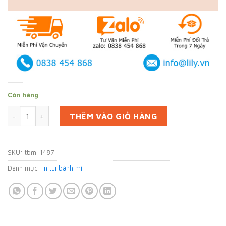
Còn hàng
In 10000 túi bánh mì ở Đồng Nai (mã tbm_1487) giấy thấm d
THÊM VÀO GIỎ HÀNG
SKU:
tbm_1487
Danh mục:
In túi bánh mì