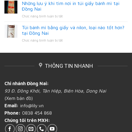
In
số
Những lưu ý khi tìm nơi in túi giấy bánh mì tại
tỉnh
ấn
lượng
Đồng
Đồng Nai
bao
ít
Nai
ở
Chức năng bình luận bị tắt
bì
tại
Những
giấy
Đồng
lưu
đựng
Túi bánh mì bằng giấy và nilon, loại nào tốt hơn?
Nai
ý
bánh
tại Đồng Nai
khi
mì
ở
Chức năng bình luận bị tắt
tìm
gần
Túi
nơi
Đồng
bánh
in
Nai
mì
túi
bằng
giấy
THÔNG TIN NHANH
giấy
bánh
và
mì
nilon,
tại
loại
Đồng
Chi nhánh Đồng Nai:
nào
Nai
93 Đ. Đồng Khởi, Tân Hiệp, Biên Hòa, Dong Nai
tốt
hơn?
(Xem bản đồ)
tại
Email:
info@lily.vn
Đồng
Nai
Phone:
0838 454 868
Chúng tôi trên MXH: