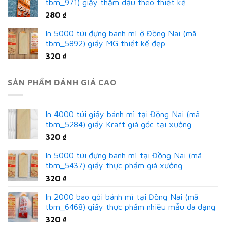
tbm_971) giấy thấm dầu theo thiết kế
280
₫
In 5000 túi đựng bánh mì ở Đồng Nai (mã
tbm_5892) giấy MG thiết kế đẹp
320
₫
SẢN PHẨM ĐÁNH GIÁ CAO
In 4000 túi giấy bánh mì tại Đồng Nai (mã
tbm_5284) giấy Kraft giá gốc tại xưởng
320
₫
In 5000 túi đựng bánh mì tại Đồng Nai (mã
tbm_5437) giấy thực phẩm giá xưởng
320
₫
In 2000 bao gói bánh mì tại Đồng Nai (mã
tbm_6468) giấy thực phẩm nhiều mẫu đa dạng
320
₫