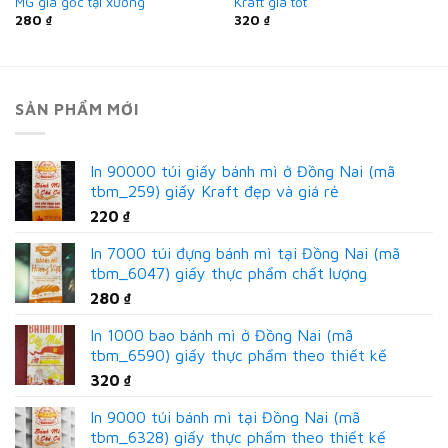
MG giá gốc tại xưởng
Kraft giá tốt
280
₫
320
₫
SẢN PHẨM MỚI
In 90000 túi giấy bánh mì ở Đồng Nai (mã
tbm_259) giấy Kraft đẹp và giá rẻ
220
₫
In 7000 túi đựng bánh mì tại Đồng Nai (mã
tbm_6047) giấy thực phẩm chất lượng
280
₫
In 1000 bao bánh mì ở Đồng Nai (mã
tbm_6590) giấy thực phẩm theo thiết kế
320
₫
In 9000 túi bánh mì tại Đồng Nai (mã
tbm_6328) giấy thực phẩm theo thiết kế