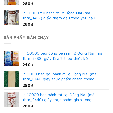
280
₫
In 10000 túi bánh mì ở Đồng Nai (mã
tbm_1487) giấy thấm dầu theo yêu cầu
280
₫
SẢN PHẨM BÁN CHẠY
In 50000 bao đựng bánh mì ở Đồng Nai (mã
tbm_7438) giấy Kraft theo thiết kế
240
₫
In 9000 bao gói bánh mì ở Đồng Nai (mã
tbm_8141) giấy thực phẩm nhanh chóng
280
₫
In 10000 bao bánh mì tại Đồng Nai (mã
tbm_9440) giấy thực phẩm giá xưởng
280
₫