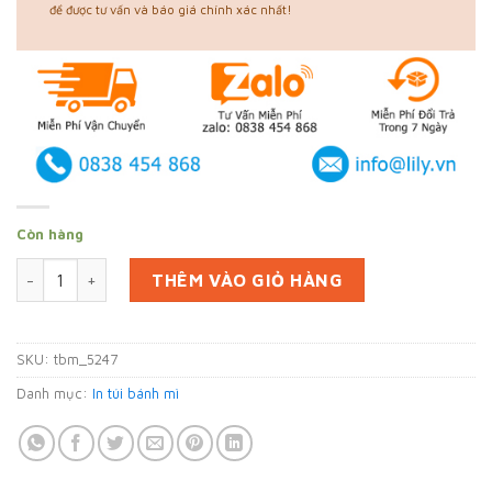
để được tư vấn và báo giá chính xác nhất!
Còn hàng
In 80000 túi đựng bánh mì ở Đồng Nai (mã tbm_5247) giấy Kr
THÊM VÀO GIỎ HÀNG
SKU:
tbm_5247
Danh mục:
In túi bánh mì