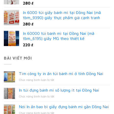
280
₫
In 6000 túi giấy bánh mì tại Đồng Nai (mã
tbm_9390) giấy thực phẩm giá cạnh tranh
280
₫
In 60000 túi bánh mì tại Đồng Nai (mã
tbm_6195) giấy MG theo thiết kế
220
₫
BÀI VIẾT MỚI
Tìm công ty in ấn túi bánh mì ở tỉnh Đồng Nai
ở
Chức năng bình luận bị tắt
Tìm
công
In túi đựng bánh mì số lượng ít tại Đồng Nai
ty
ở
Chức năng bình luận bị tắt
in
In
ấn
túi
túi
Nơi In ấn bao bì giấy đựng bánh mì gần Đồng Nai
đựng
bánh
ở
Chức năng bình luận bị tắt
bánh