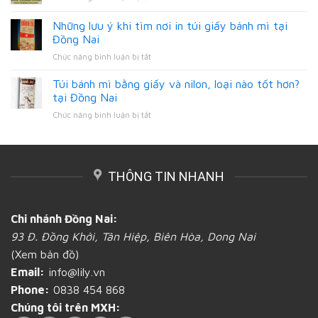
mì
Nơi
mì
ở
In
số
Những lưu ý khi tìm nơi in túi giấy bánh mì tại
tỉnh
ấn
lượng
Đồng
Đồng Nai
bao
ít
Nai
ở
Chức năng bình luận bị tắt
bì
tại
Những
giấy
Đồng
lưu
đựng
Túi bánh mì bằng giấy và nilon, loại nào tốt hơn?
Nai
ý
bánh
tại Đồng Nai
khi
mì
ở
Chức năng bình luận bị tắt
tìm
gần
Túi
nơi
Đồng
bánh
in
Nai
mì
túi
bằng
giấy
THÔNG TIN NHANH
giấy
bánh
và
mì
nilon,
tại
loại
Đồng
Chi nhánh Đồng Nai:
nào
Nai
93 Đ. Đồng Khởi, Tân Hiệp, Biên Hòa, Dong Nai
tốt
hơn?
(Xem bản đồ)
tại
Email:
info@lily.vn
Đồng
Nai
Phone:
0838 454 868
Chúng tôi trên MXH: